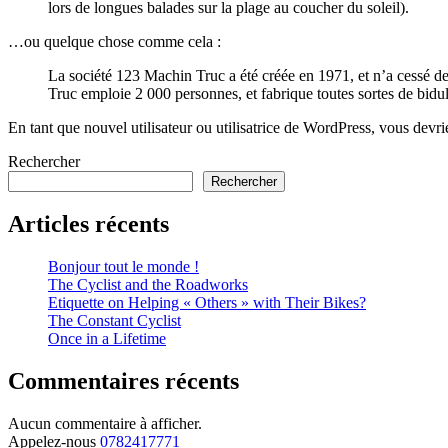
lors de longues balades sur la plage au coucher du soleil).
…ou quelque chose comme cela :
La société 123 Machin Truc a été créée en 1971, et n’a cessé 
Truc emploie 2 000 personnes, et fabrique toutes sortes de bi
En tant que nouvel utilisateur ou utilisatrice de WordPress, vous devr
Rechercher
Rechercher
Articles récents
Bonjour tout le monde !
The Cyclist and the Roadworks
Etiquette on Helping « Others » with Their Bikes?
The Constant Cyclist
Once in a Lifetime
Commentaires récents
Aucun commentaire à afficher.
Appelez-nous
0782417771